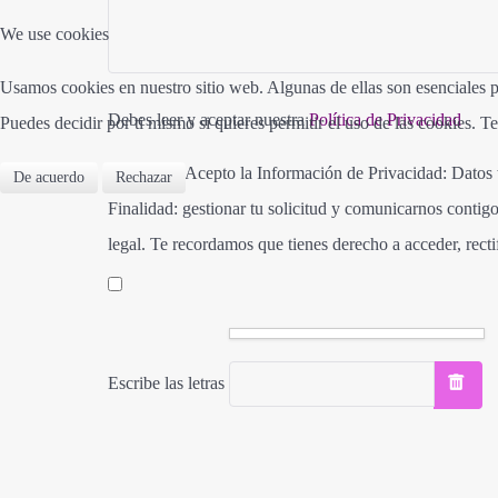
We use cookies
Usamos cookies en nuestro sitio web. Algunas de ellas son esenciales pa
Debes leer y aceptar nuestra
Política de Privacidad
Puedes decidir por ti mismo si quieres permitir el uso de las cookies. T
He leído y Acepto la Información de Privacidad: Dato
De acuerdo
Rechazar
Finalidad: gestionar tu solicitud y comunicarnos contigo
legal. Te recordamos que tienes derecho a acceder, recti
Escribe las letras