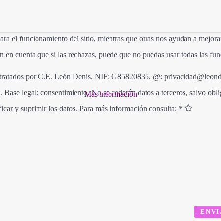
ra el funcionamiento del sitio, mientras que otras nos ayudan a mejorar 
en en cuenta que si las rechazas, puede que no puedas usar todas las fun
s tratados por C.E. León Denis. NIF: G85820835. @: privacidad@leond
. Base legal: consentimiento. No se cederán datos a terceros, salvo obl
Más información
ficar y suprimir los datos. Para más información consulta: *
ENVI