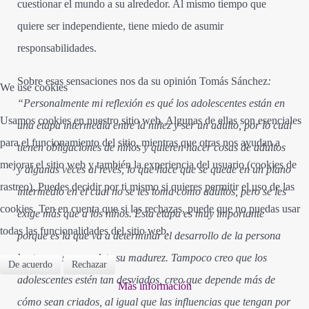
cuestionar el mundo a su alrededor. Al mismo tiempo que
quiere ser independiente, tiene miedo de asumir
responsabilidades.
Sobre esas sensaciones nos da su opinión Tomás Sánchez
:
We use cookies
“Personalmente mi reflexión es qué los adolescentes están en
Usamos cookies en nuestro sitio web. Algunas de ellas son esenciales
una etapa intermedia entre la niñez y ser un adulto, por lo cual
para el funcionamiento del sitio, mientras que otras nos ayudan a
tienen obligaciones de niños y quieren hacer cosas de adultos
mejorar el sitio web y también la experiencia del usuario (cookies de
y algunas veces al revés, lo que hace que se quede en un plano
rastreo). Puedes decidir por ti mismo si quieres permitir el uso de las
intermedio en el cual no se les toma como adultos, pero se les
cookies. Ten en cuenta que si las rechazas, puede que no puedas usar
exige más que a los niños. Esta etapa es muy importante
todas las funcionalidades del sitio web.
porque es la que va a determinar el desarrollo de la persona
hasta que se complete su madurez. Tampoco creo que los
De acuerdo
Rechazar
adolescentes estén tan desviados, creo que depende más de
Más información
cómo sean criados, al igual que las influencias que tengan por